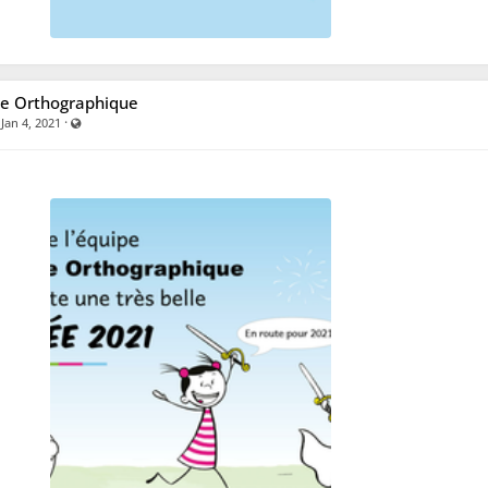
e Orthographique
·
·
Visible also to unregistered users
Jan 4, 2021