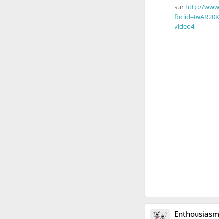
sur
http://www
fbclid=IwAR2
video4
Enthousiasm