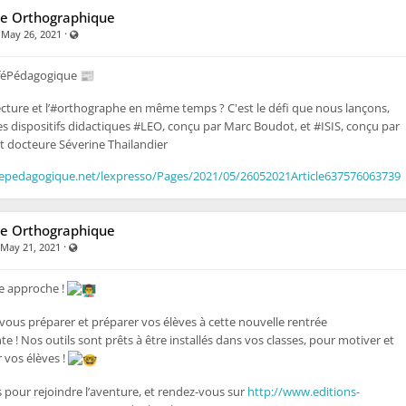
e Orthographique
·
·
Visible also to unregistered users
May 26, 2021
féPédagogique 📰
ecture et l’#orthographe en même temps ? C'est le défi que nous lançons,
es dispositifs didactiques #LEO, conçu par Marc Boudot, et #ISIS, conçu par
t docteure Séverine Thailandier
fepedagogique.net/lexpresso/Pages/2021/05/26052021Article637576063739
e Orthographique
·
Visible also to unregistered users
May 21, 2021
e approche !
 vous préparer et préparer vos élèves à cette nouvelle rentrée
 ! Nos outils sont prêts à être installés dans vos classes, pour motiver et
r vos élèves !
 pour rejoindre l’aventure, et rendez-vous sur
http://www.editions-