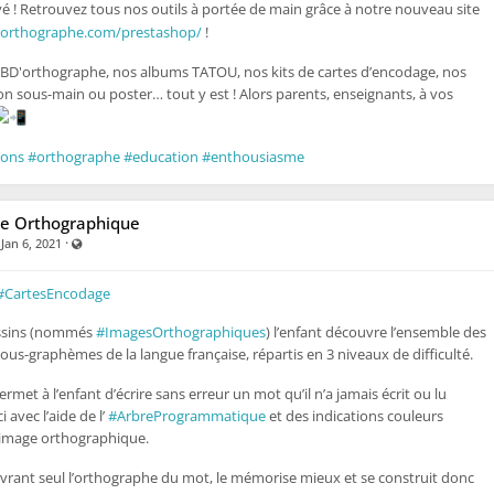
ivé ! Retrouvez tous nos outils à portée de main grâce à notre nouveau site
s-orthographe.com/prestashop/
!
BD'orthographe, nos albums TATOU, nos kits de cartes d’encodage, nos
on sous-main ou poster… tout y est ! Alors parents, enseignants, à vos
ions
#orthographe
#education
#enthousiasme
e Orthographique
·
·
Visible also to unregistered users
Jan 6, 2021
#CartesEncodage
essins (nommés
#ImagesOrthographiques
) l’enfant découvre l’ensemble des
us-graphèmes de la langue française, répartis en 3 niveaux de difficulté.
rmet à l’enfant d’écrire sans erreur un mot qu’il n’a jamais écrit ou lu
 avec l’aide de l’
#ArbreProgrammatique
et des indications couleurs
l’image orthographique.
vrant seul l’orthographe du mot, le mémorise mieux et se construit donc