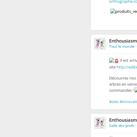
orthographe.
Enthousiasm
Tout le monde
Il est arr
site
http://edi
Découvrez nos 
arbres en versi
commandes !
#oeo
#innovat
Enthousiasm
Salle des profs
·