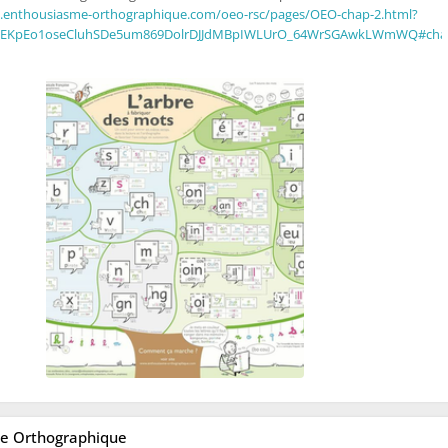
.enthousiasme-orthographique.com/oeo-rsc/pages/OEO-chap-2.html?
0KEKpEo1oseCluhSDe5um869DolrDJJdMBpIWLUrO_64WrSGAwkLWmWQ#chap
e Orthographique