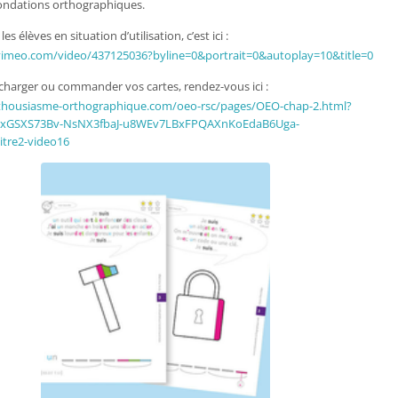
fondations orthographiques.
es élèves en situation d’utilisation, c’est ici :
.vimeo.com/video/437125036?byline=0&portrait=0&autoplay=10&title=0
charger ou commander vos cartes, rendez-vous ici :
thousiasme-orthographique.com/oeo-rsc/pages/OEO-chap-2.html?
RkxGSXS73Bv-NsNX3fbaJ-u8WEv7LBxFPQAXnKoEdaB6Uga-
tre2-video16