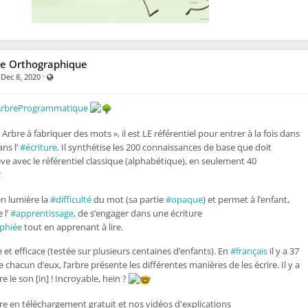
e Orthographique
·
·
Visible also to unregistered users
Dec 8, 2020
rbreProgrammatique
« Arbre à fabriquer des mots », il est LE référentiel pour entrer à la fois dans
ns l’
#écriture
. Il synthétise les 200 connaissances de base que doit
ève avec le référentiel classique (alphabétique), en seulement 40
!
en lumière la
#difficulté
du mot (sa partie
#opaque
) et permet à l’enfant,
 l’
#apprentissage
, de s’engager dans une écriture
phiée
tout en apprenant à lire.
 et efficace (testée sur plusieurs centaines d’enfants). En
#français
il y a 37
 chacun d’eux, l’arbre présente les différentes manières de les écrire. Il y a
re le son [in] ! Incroyable, hein ?
re en téléchargement gratuit et nos vidéos d'explications