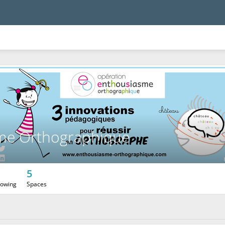
me Orthographique
5
lowing
Spaces