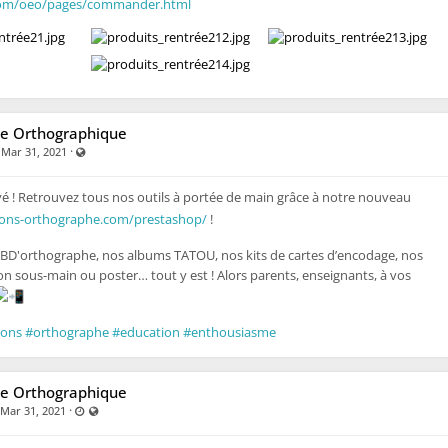
com/oeo/pages/commander.html
e Orthographique
·
·
Visible also to unregistered users
Mar 31, 2021
ivé ! Retrouvez tous nos outils à portée de main grâce à notre nouveau
tions-orthographe.com/prestashop/
!
BD'orthographe, nos albums TATOU, nos kits de cartes d’encodage, nos
on sous-main ou poster… tout y est ! Alors parents, enseignants, à vos
ions
#orthographe
#education
#enthousiasme
e Orthographique
·
Last updated Mar 31, 2021 - 8:34 AM
Visible also to unregistered users
Mar 31, 2021