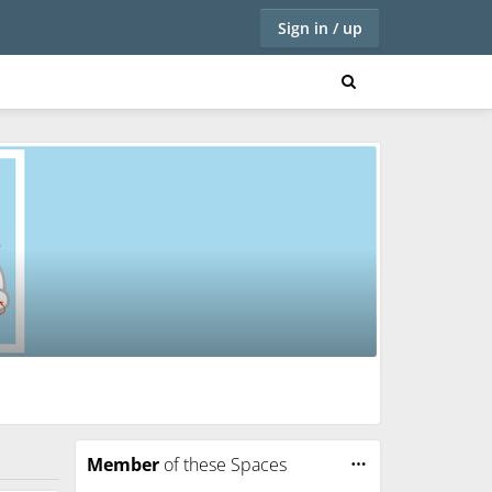
Sign in / up
Member
of these Spaces