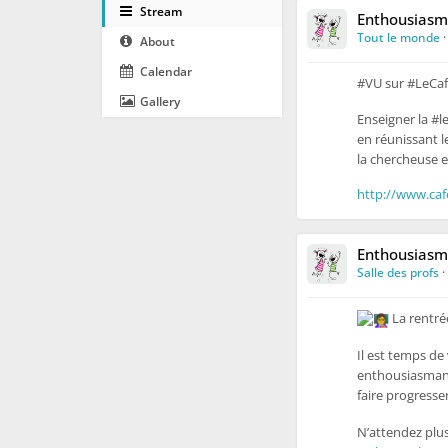
Stream
Enthousiasm
Tout le monde
About
Calendar
#VU sur #LeCa
Gallery
Enseigner la #l
en réunissant l
la chercheuse e
http://www.ca
Enthousiasm
Salle des profs
·
La rentré
Il est temps de
enthousiasmante
faire progresse
N’attendez plus