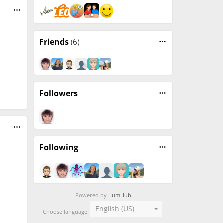
Friends
(6)
Followers
848253.aspx
Following
Powered by
HumHub
English (US)
Choose language: