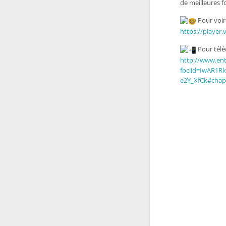
de meilleures 
Pour voir l
https://player
Pour télé
http://www.en
fbclid=IwAR1
e2Y_XfCk#chapi