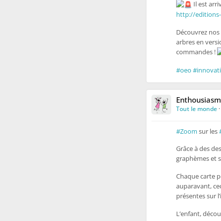
Il est arr
http://edition
Découvrez nos 
arbres en versi
commandes !
#oeo
#innovat
Enthousiasm
Tout le monde
#Zoom
sur les
Grâce à des d
graphèmes et so
Chaque carte pe
auparavant, ceci
présentes sur 
L’enfant, décou