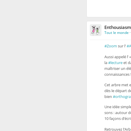
Enthousiasm
Tout le monde
#Zoom
sur l’
#A
Aussi appelé l’ 
la
#lecture
et da
maîtriser un él
connaissances 
Cet arbre met 
dès le départ de
bien
#orthogra
Une idée simple
sons : autour de
10 façons d’écri
Retrouvez l’Arb