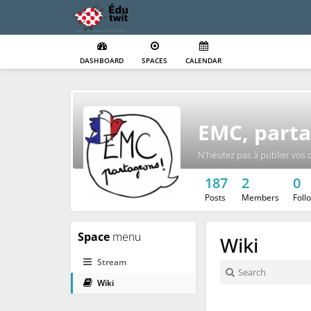
DASHBOARD
SPACES
CALENDAR
EMC, parta
N'hésitez pas à publier vos 
187
2
0
Posts
Members
Foll
Space
menu
Wiki
Stream
Wiki