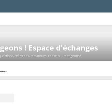
geons ! Espace d'échanges
questions, réflexions, remarques, conseils... Partageons !
owers