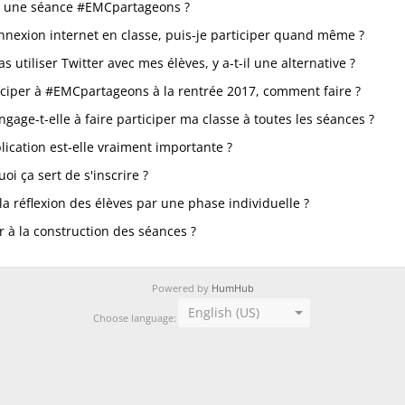
e une séance #EMCpartageons ?
onnexion internet en classe, puis-je participer quand même ?
s utiliser Twitter avec mes élèves, y a-t-il une alternative ?
ticiper à #EMCpartageons à la rentrée 2017, comment faire ?
ngage-t-elle à faire participer ma classe à toutes les séances ?
ication est-elle vraiment importante ?
uoi ça sert de s'inscrire ?
 la réflexion des élèves par une phase individuelle ?
er à la construction des séances ?
Powered by
HumHub
English (US)
Choose language: